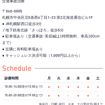
交通事故治療
〒060-0005
札幌市中央区北5条西6丁目1-23
第2北海道通信ビル1F
● JR札幌駅西口徒歩3分
/ 地下鉄南北線「さっぽろ」徒歩5分
● 駐車場あり（交通事故･美容鍼は1時間無料、
車高160cm
まで）
● 近隣に有料駐車場あり
● キャッシュレス決済可能（1,000円以上から）
Schedule
診療時間
月
火
水
木
金
土
●
●
●
●
●
●
10:00-14:00(受付13:00まで)
●
●
−
●
●
−
15:00-20:00(受付19:00まで)
休診日：日曜･祝日 ※水、土は受付13:30まで