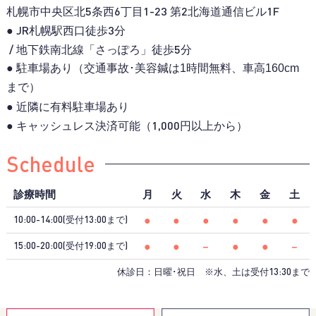
札幌市中央区北5条西6丁目1-23
第2北海道通信ビル1F
● JR札幌駅西口徒歩3分
/ 地下鉄南北線「さっぽろ」徒歩5分
● 駐車場あり（交通事故･美容鍼は1時間無料、
車高160cm
まで）
● 近隣に有料駐車場あり
● キャッシュレス決済可能（1,000円以上から）
Schedule
診療時間
月
火
水
木
金
土
●
●
●
●
●
●
10:00-14:00(受付13:00まで)
●
●
−
●
●
−
15:00-20:00(受付19:00まで)
休診日：日曜･祝日 ※水、土は受付13:30まで